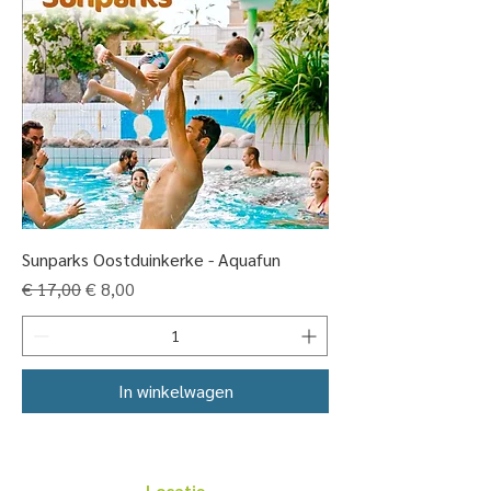
Sunparks Oostduinkerke - Aquafun
Normale prijs
Verkoopprijs
€ 17,00
€ 8,00
In winkelwagen
Locatie