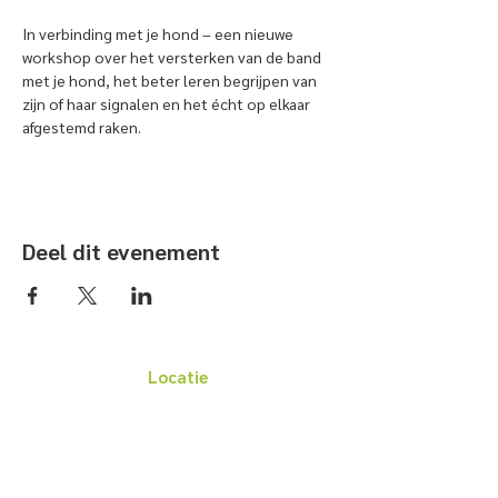
In verbinding met je hond – een nieuwe 
workshop over het versterken van de band 
met je hond, het beter leren begrijpen van 
zijn of haar signalen en het écht op elkaar 
afgestemd raken.
Deel dit evenement
Locatie
Het Blauwe Kruis van de Kust
Cederdreef 1, 8400 Oostende
BANK: BE
96 3840 4306 0105